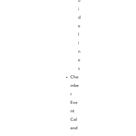
u
i
d
e
l
i
n
e
s
Cha
mbe
r
Eve
nt
Cal
end